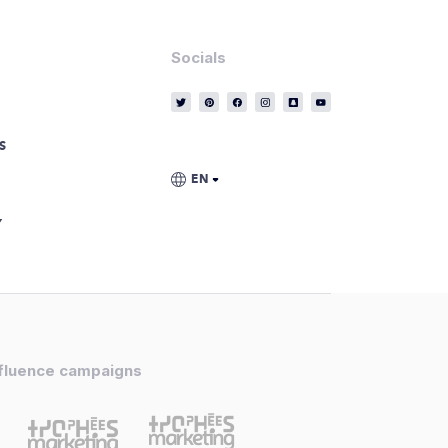
Socials
S
Y
nfluence campaigns