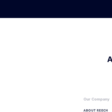
A
Our Company
ABOUT REECH