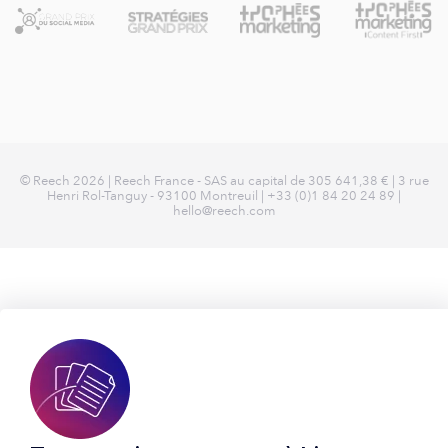
© Reech 2026 | Reech France - SAS au capital de
305 641,38 €
| 3 rue
Henri Rol-Tanguy - 93100 Montreuil | +33 (0)1 84 20 24 89 |
hello@reech.com
Nous utilisons des cookies pour analyser votre parcours sur
notre site afin d'améliorer votre expérience. Nous
partageons aussi ces informations avec des réseaux