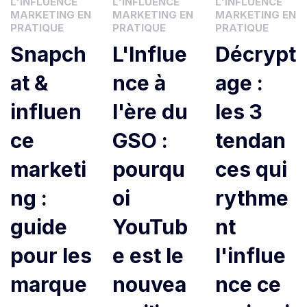
L'INFLUENCE
L'INFLUENCE
L'INFLUENCE
MARKETING EN
MARKETING EN
MARKETING EN
PRATIQUE
PRATIQUE
PRATIQUE
Snapch
L'Influe
Décrypt
at &
nce à
age :
influen
l'ère du
les 3
ce
GSO :
tendan
marketi
pourqu
ces qui
ng :
oi
rythme
guide
YouTub
nt
pour les
e est le
l'influe
marque
nouvea
nce ce