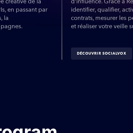
ée créative de la
d'influence. Grâce à R
s, en passant par
identifier, qualifier, ac
, la
contrats, mesurer les
ampagnes.
et réaliser votre veille
DÉCOUVRIR SOCIALVOX
rogram