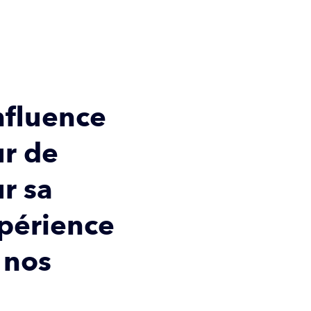
nfluence
r de
r sa
xpérience
 nos