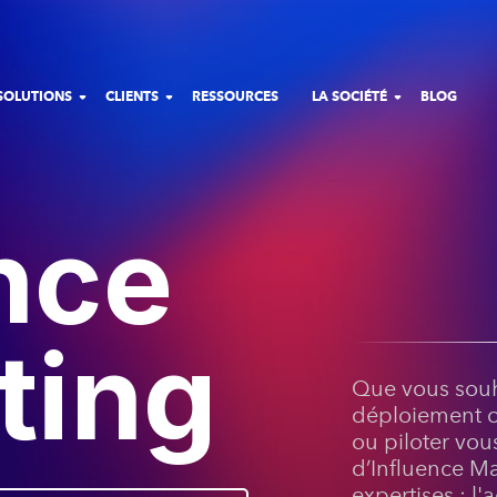
SOLUTIONS
CLIENTS
RESSOURCES
LA SOCIÉTÉ
BLOG
nce
ting
Que vous souha
déploiement o
ou piloter vo
d’Influence Ma
expertises :
l'