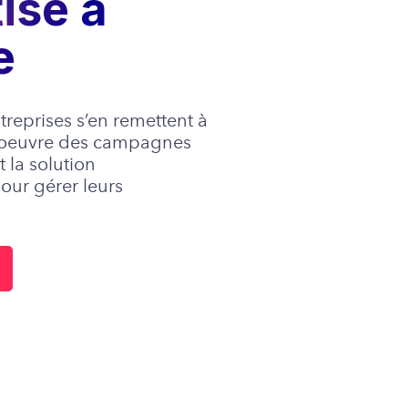
ise à
e
reprises s’en remettent à
n oeuvre des campagnes
t la solution
our gérer leurs