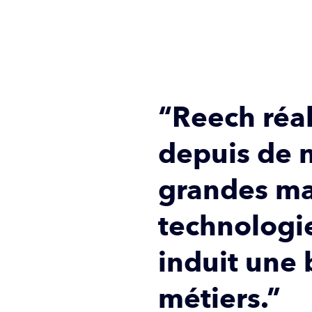
“Reech réa
depuis de 
grandes ma
technologie
induit une
métiers.”