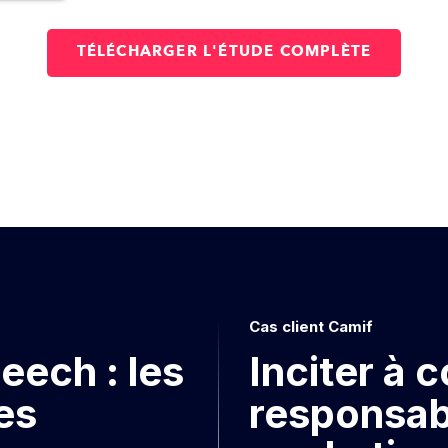
Cas client Camif
eech : les
Inciter à
es
responsab