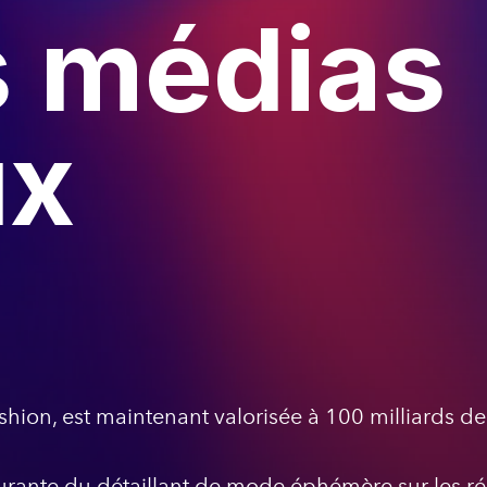
s médias
ux
fashion, est maintenant valorisée à 100 milliards de
gurante du détaillant de mode éphémère sur les 