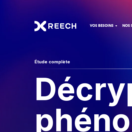
VOS BESOINS
NOS 
Étude complète
Décryp
phéno