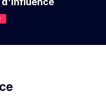
 d'Influence
T
nce