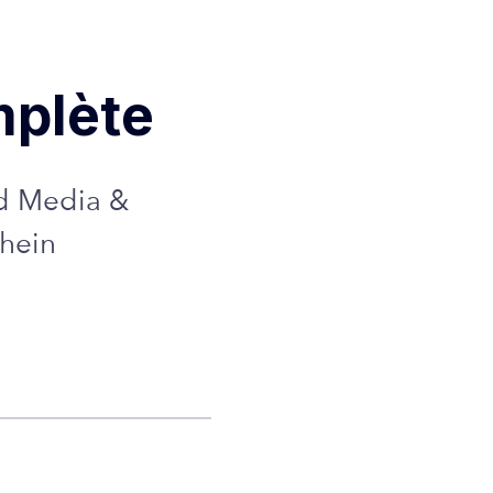
mplète
id Media &
Shein