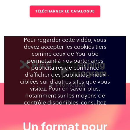
TÉLÉCHARGER LE CATALOGUE
Pour regarder cette vidéo, vous
devez accepter les cookies tiers
comme ceux de YouTube
permettant à nos partenaires
publicitaires de confiance
d'afficher des publicités mieux
ciblées sur d'autres sites que vous
visitez. Pour en savoir plus,
notamment sur les moyens de
contrôle disponibles, consultez
notre
Politique de protection des
données personnelles
ou la page
Un format pour
de
Gestion des cookies
.