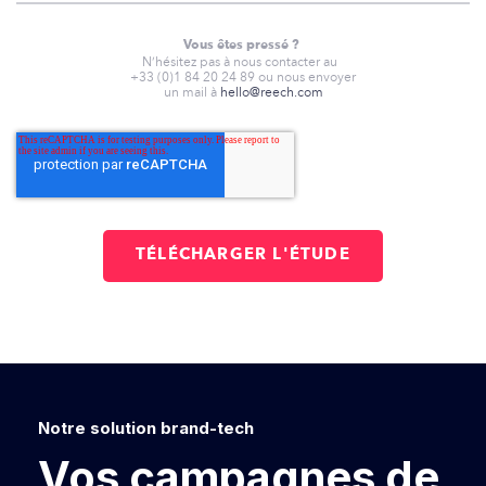
Vous êtes pressé ?
N’hésitez pas à nous contacter au
+33 (0)1 84 20 24 89 ou nous envoyer
un mail à
hello@reech.com
Notre solution brand-tech
Vos campagnes de