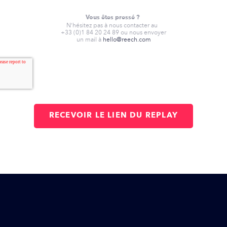
Vous êtes pressé ?
N’hésitez pas à nous contacter au
+33 (0)1 84 20 24 89 ou nous envoyer
un mail à
hello@reech.com