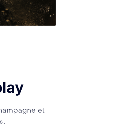
play
 Champagne et
».