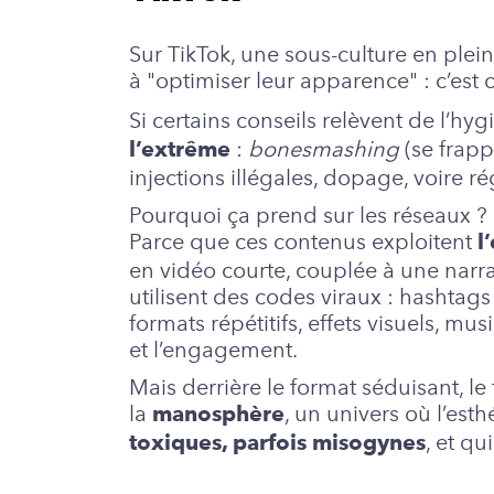
Sur TikTok, une sous-culture en pl
à "optimiser leur apparence" : c’est 
Si certains conseils relèvent de l’hy
:
bonesmashing
(se frapp
l’extrême
injections illégales, dopage, voire r
Pourquoi ça prend sur les réseaux ?
Parce que ces contenus exploitent
l
en vidéo courte, couplée à une narrat
utilisent des codes viraux : hashta
formats répétitifs, effets visuels, mu
et l’engagement.
Mais derrière le format séduisant, le
la
, un univers où l’es
manosphère
, et q
toxiques, parfois misogynes