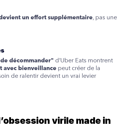
, pas une
 devient un effort supplémentaire
es
d’Uber Eats montrent
n de décommander"
peut créer de la
 avec bienveillance
oin de ralentir devient un vrai levier
l’obsession virile made in