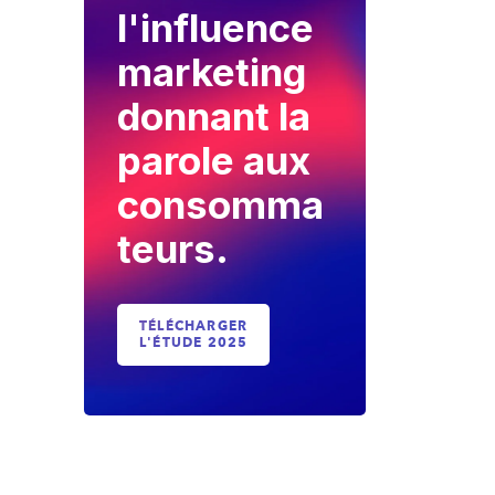
l'influence
marketing
donnant la
parole aux
consomma
teurs.
TÉLÉCHARGER
L'ÉTUDE 2025