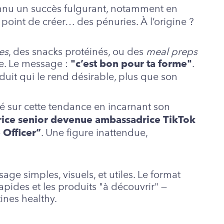
nu un succès fulgurant, notamment en
 point de créer… des pénuries. À l’origine ?
es
, des snacks protéinés, ou des
meal preps
te. Le message :
.
"c’est bon pour ta forme"
uit qui le rend désirable, plus que son
fé sur cette tendance en incarnant son
trice senior devenue ambassadrice TikTok
. Une figure inattendue,
 Officer”
age simples, visuels, et utiles. Le format
 rapides et les produits "à découvrir" —
tines healthy.