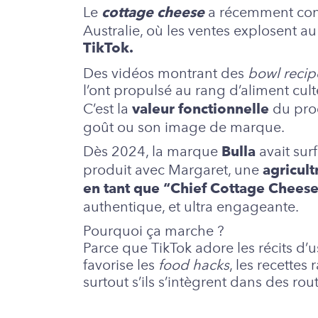
Le
a récemment con
cottage cheese
Australie, où les ventes explosent au
TikTok.
Des vidéos montrant des
bowl recip
l’ont propulsé au rang d’aliment cul
C’est la
du prod
valeur fonctionnelle
goût ou son image de marque.
Dès 2024, la marque
avait sur
Bulla
produit avec Margaret, une
agricul
en tant que “Chief Cottage Cheese
authentique, et ultra engageante.
Pourquoi ça marche ?
Parce que TikTok adore les récits d’us
favorise les
food hacks
, les recettes
surtout s’ils s’intègrent dans des rou