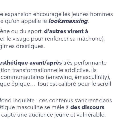
eine expansion encourage les jeunes hommes
ce qu’on appelle le
.
looksmaxxing
giène ou du sport,
d’autres virent à
er le visage pour renforcer sa mâchoire),
égimes drastiques.
très performante
’esthétique avant/après
ion transformationnelle addictive. Ils
gs communautaires (#mewing, #masculinity),
sique épique… Tout est calibré pour le scroll
 fond inquiète : ces contenus s’ancrent dans
thétique masculine se mêle à
des discours
ui capte une audience jeune et vulnérable.