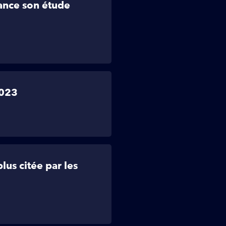
lance son étude
2023
us citée par les