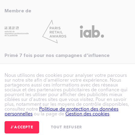
Membre de
Primé 7 fois pour nos campagnes d'influence
Nous utilisons des cookies pour analyser votre parcours
sur notre site afin d'améliorer votre expérience. Nous
partageons aussi ces informations avec des réseaux
sociaux et des partenaires publicitaires de confiance qui
pourront les utiliser pour afficher des publicités mieux
ciblées sur d'autres sites que vous visitez. Pour en savoir
plus, notamment sur les moyens de contrôle disponibles,
consultez notre
Politique de protection des données
personnelles
ou la page de
Gestion des cookies
.
© Reech 2026 | Reech France - SAS au capital de
305 641,38 €
| 3 rue
Henri Rol-Tanguy - 93100 Montreuil | +33 (0)1 84 20 24 89 |
J'ACCEPTE
TOUT REFUSER
hello@reech.com