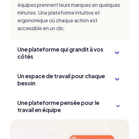
équipes
prennent leurs marques en quelques
minutes.
Une plateforme intuitive et
ergonomique où chaque
action est
accessible en un clic.
Une plateforme qui grandit à vos
côtés
Reech SocialVox est une plateforme
Un espace de travail pour chaque
modulaire :
activez les fonctionnalités dont
besoin
vous avez besoin
aujourd'hui, ajoutez les
autres à mesure que votre
maturité en
Que vous gériez une ou plusieurs marques
ou
influence grandit.
Une plateforme pensée pour le
plusieurs clients en parallèle, Reech SocialVox
travail en équipe
s'adapte à votre structure. Organisez vos
projets,
attribuez des droits utilisateurs
CRM partagé, validation collaborative des
précis, gardez
la vision globale ou segmentez
castings et des contenus,
dashboards en
selon les périmètres.
lecture seule pour vos clients ou
votre