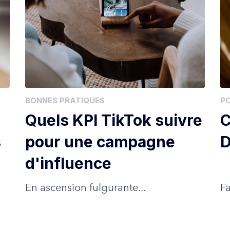
BONNES PRATIQUES
P
Quels KPI TikTok suivre
C
s
pour une campagne
D
d'influence
En ascension fulgurante...
Fa