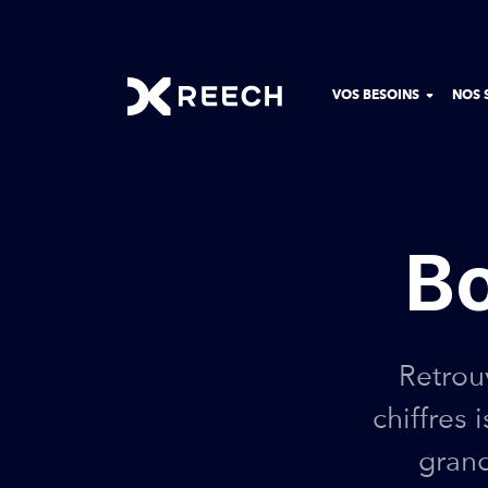
VOS BESOINS
NOS 
Bo
Retrou
chiffres 
grand