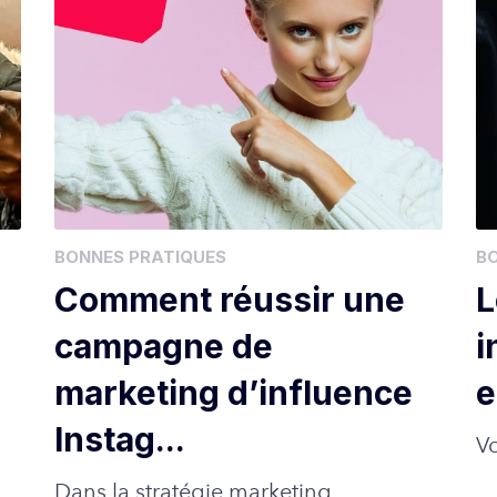
BONNES PRATIQUES
B
Comment réussir une
L
campagne de
i
marketing d’influence
e
Instag...
Vo
Dans la stratégie marketing...